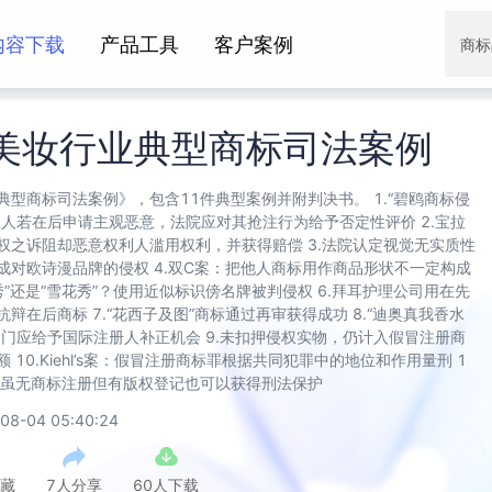
内容下载
产品工具
客户案例
商标
美妆行业典型商标司法案例
典型商标司法案例》，包含11件典型案例并附判决书。 1.“碧鸥商标侵
权人若在后申请主观恶意，法院应对其抢注行为给予否定性评价 2.宝拉
权之诉阻却恶意权利人滥用权利，并获得赔偿 3.法院认定视觉无实质性
成对欧诗漫品牌的侵权 4.双C案：把他人商标用作商品形状不一定构成
莲秀”还是“雪花秀”？使用近似标识傍名牌被判侵权 6.拜耳护理公司用在先
辩在后商标 7.“花西子及图”商标通过再审获得成功 8.“迪奥真我香水
部门应给予国际注册人补正机会 9.未扣押侵权实物，仍计入假冒注册商
 10.Kiehl’s案：假冒注册商标罪根据共同犯罪中的地位和作用量刑 1
品牌虽无商标注册但有版权登记也可以获得刑法保护
08-04 05:40:24
收藏
7人分享
60人下载