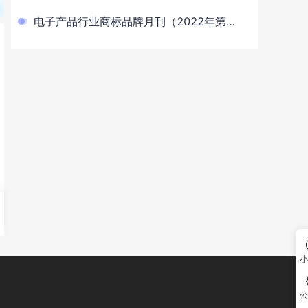
总第9期）
电子产品行业商标品牌月刊（2022年第7
期，总第7期）
小
公