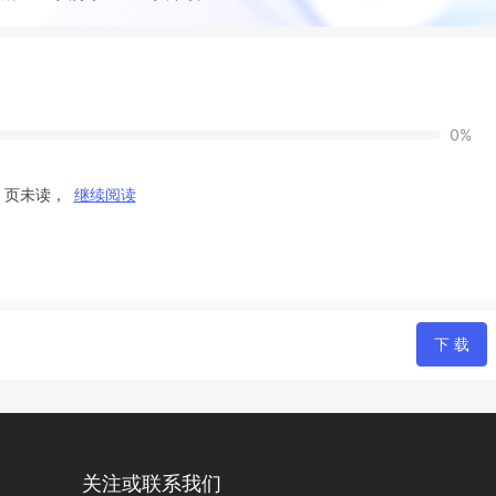
0%
4 页未读，
继续阅读
下 载
关注或联系我们