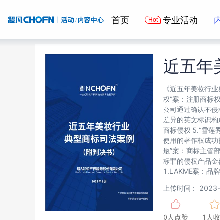
首页
专业活动
近五年
《近五年美妆行业
权”案：注册商标
公司通过确认不侵
差异的英文标识构
商标侵权 5.“雪
使用的著作权成功抗
瓶”案：商标主管
标罪的侵权产品金额
1.LAKME案：
上传时间：
2023-
0人点赞
1人